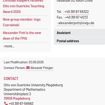
Christian Kaspers receives
Gebäude 03, Raum 205a
Otto von Guericke Teaching
Award 2020
Tel.
+49 391 67 58322
Fax.
+49 391 67 41213
New group member: Ingo
alexander.pott@ovgu.de
Czerwinski
Assistant
Alexander Pott is the new
dean of the FMA
Postal address
Jeannette Polte
more...
Gebäude 03, Raum 222
Otto-von-Guericke-Universität
Magdeburg
Tel.
+49 391 67 58713
Fakultät für Mathematik
Last Modification: 23.09.2025
Fax.
+49 391 67 41213
Institut für Algebra und
Contact Person:
Alexandr Polujan
jeannette.polte@ovgu.de
Geometrie
CONTACT
Postfach 4120
39016 Magdeburg
Otto von Guericke University Magdeburg
Department of Mathematics
Universitätsplatz 2
39106 Magdeburg
+49 391 67-58663