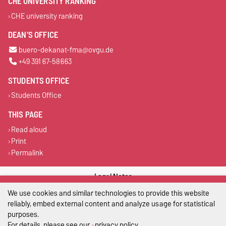
CHE UNIVERSITY RANKING
CHE university ranking
DEAN'S OFFICE
buero-dekanat-fma@ovgu.de
+49 391 67-58663
STUDENTS OFFICE
Students Office
THIS PAGE
Read aloud
Print
Permalink
Legal Notes
We use cookies and similar technologies to provide this website
Privacy Policy
reliably, embed external content and analyze usage for statistical
purposes.
Accessibility
For details, please see our
privacy policy
.